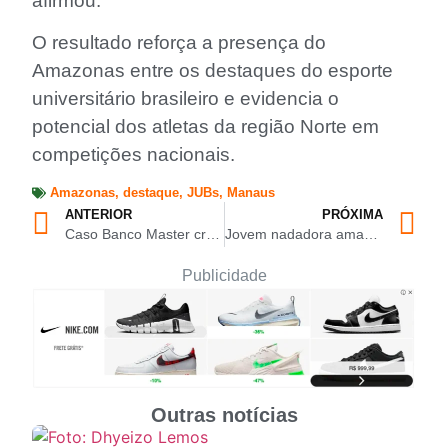
afirmou.
O resultado reforça a presença do
Amazonas entre os destaques do esporte
universitário brasileiro e evidencia o
potencial dos atletas da região Norte em
competições nacionais.
Amazonas
,
destaque
,
JUBs
,
Manaus
ANTERIOR
PRÓXIMA
Caso Banco Master cresce no Brasil, chega à família Bolsonaro e provoca reação política e econômica
Jovem nadadora amazonense vence competição nacional e garante ouro inédito nas águas abertas
Publicidade
Outras notícias