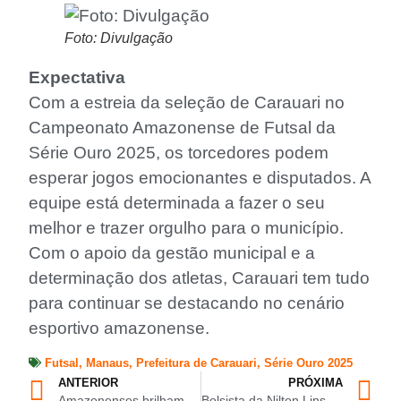
Foto: Divulgação
Expectativa
Com a estreia da seleção de Carauari no
Campeonato Amazonense de Futsal da
Série Ouro 2025, os torcedores podem
esperar jogos emocionantes e disputados. A
equipe está determinada a fazer o seu
melhor e trazer orgulho para o município.
Com o apoio da gestão municipal e a
determinação dos atletas, Carauari tem tudo
para continuar se destacando no cenário
esportivo amazonense.
Futsal
,
Manaus
,
Prefeitura de Carauari
,
Série Ouro 2025
ANTERIOR
PRÓXIMA
Amazonenses brilham no Brasileiro Interclubes de Wrestling 2025
Bolsista da Nilton Lins conquista bronze no Brasileiro Interclubes de Wrestling 2025