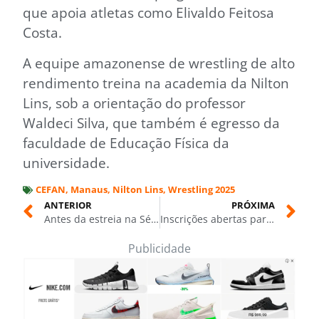
que apoia atletas como Elivaldo Feitosa
Costa.
A equipe amazonense de wrestling de alto
rendimento treina na academia da Nilton
Lins, sob a orientação do professor
Waldeci Silva, que também é egresso da
faculdade de Educação Física da
universidade.
CEFAN
,
Manaus
,
Nilton Lins
,
Wrestling 2025
ANTERIOR
PRÓXIMA
Antes da estreia na Série Ouro 2025, prefeito Airton Siqueira visita seleção de Carauari na Vila Olímpica
Inscrições abertas para a primeira corrida pet de Manaus; competição acontece em novembro
Publicidade