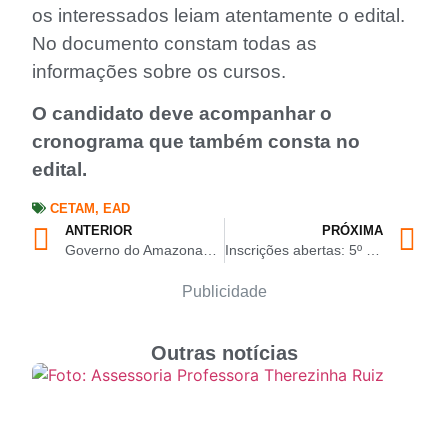
os interessados leiam atentamente o edital.
No documento constam todas as
informações sobre os cursos.
O candidato deve acompanhar o
cronograma que também consta no
edital.
CETAM
,
EAD
ANTERIOR
PRÓXIMA
Governo do Amazonas e CETAM mudam realidade de jovens e adultos no interior com vagas em cursos técnicos
Inscrições abertas: 5º Festival Infantil de Judô da Acopajam acontece dia 5 de abril, no Clube do Trabalhador
Publicidade
Outras notícias