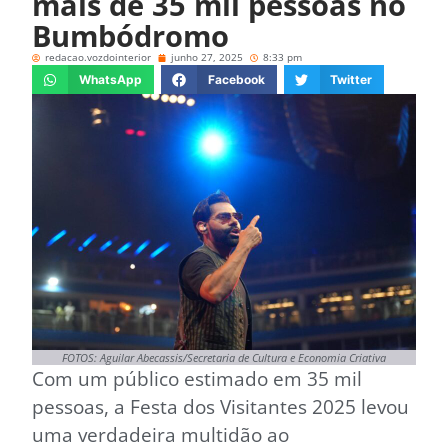
mais de 35 mil pessoas no
Bumbódromo
redacao.vozdointerior
junho 27, 2025
8:33 pm
WhatsApp
Facebook
Twitter
FOTOS: Aguilar Abecassis/Secretaria de Cultura e Economia Criativa
Com um público estimado em 35 mil
pessoas, a Festa dos Visitantes 2025 levou
uma verdadeira multidão ao