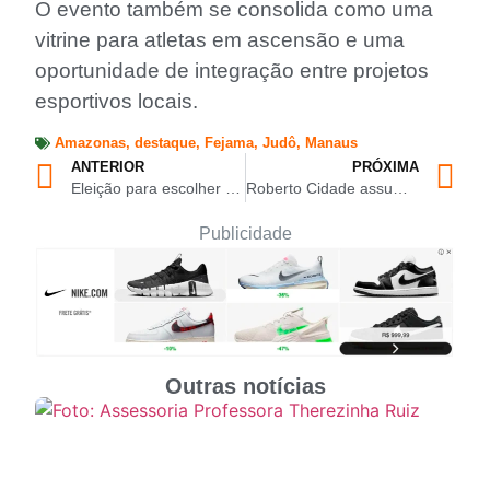
O evento também se consolida como uma
vitrine para atletas em ascensão e uma
oportunidade de integração entre projetos
esportivos locais.
Amazonas
,
destaque
,
Fejama
,
Judô
,
Manaus
ANTERIOR
PRÓXIMA
Eleição para escolher novos dirigentes do judô amazonense será dia 7 de maio, em Manaus
Roberto Cidade assume Governo e reforça compromisso com todo o Amazonas, da capital ao interior
Publicidade
Outras notícias