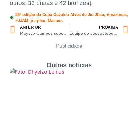
ouros, 33 pratas e 42 bronzes).
38ª edição da Copa Osvaldo Alves de Jiu-Jítsu
,
Amazonas
,
FJJAM
,
jiu-jítsu
,
Manaus
ANTERIOR
PRÓXIMA
Meysse Campos supera três oponentes e é campeã Adulto Azul Pluma na Copa Osvaldo Alves 2025
Equipe de basquetebol em cadeira de rodas do ManausFC embarca para competição nacional
Publicidade
Outras notícias