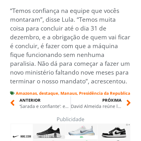
“Temos confiança na equipe que vocês
montaram”, disse Lula. “Temos muita
coisa para concluir até o dia 31 de
dezembro, e a obrigação de quem vai ficar
é concluir, é fazer com que a máquina
fique funcionando sem nenhuma
paralisia. Não dá para começar a fazer um
novo ministério faltando nove meses para
terminar o nosso mandato”, acrescentou.
Amazonas
,
destaque
,
Manaus
,
Presidência da Republica
ANTERIOR
PRÓXIMA
‘Sarada e confiante’: ex-deputada bolsonarista exibe as curvas e viraliza nas redes sociais
David Almeida reúne lideranças e começa agenda de escuta nos municípios do interior
Publicidade