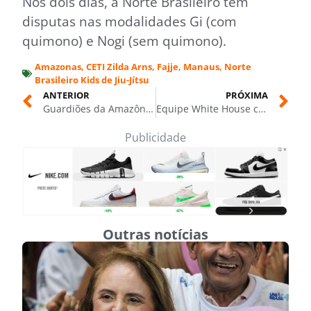
Nos dois dias, a Norte Brasileiro tem
disputas nas modalidades Gi (com
quimono) e Nogi (sem quimono).
Amazonas
,
CETI Zilda Arns
,
Fajje
,
Manaus
,
Norte
Brasileiro Kids de Jiu-Jítsu
ANTERIOR
PRÓXIMA
Guardiões da Amazônia cresce e aparece: 7 mil estudantes de escolas públicas impactados no AM
Equipe White House conquista Norte Brasileiro Kids de Jiu-Jítsu Esportivo 2025, em Manaus
Publicidade
Outras notícias