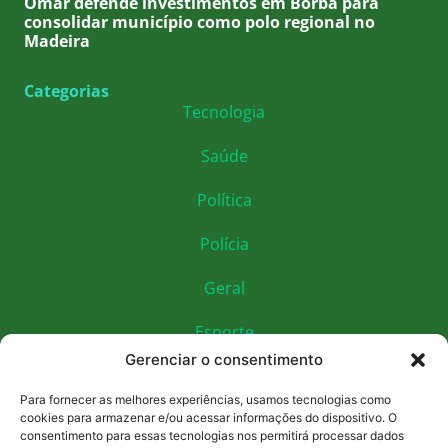
Omar defende investimentos em Borba para
consolidar município como polo regional no
Madeira
Categorias
Tecnologia
Saúde
Política
Polícia
Geral
Esporte
Gerenciar o consentimento
Educação
Para fornecer as melhores experiências, usamos tecnologias como
Economia
cookies para armazenar e/ou acessar informações do dispositivo. O
consentimento para essas tecnologias nos permitirá processar dados