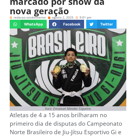
marcado por show da
nova geração
redacao.vozdointerior
agosto 2, 2025
9:01 pm
WhatsApp
Facebook
Twitter
Foto: Emanuel Mendes Siqueira.
Atletas de 4 a 15 anos brilharam no
primeiro dia de disputas do Campeonato
Norte Brasileiro de Jiu-Jítsu Esportivo Gi e