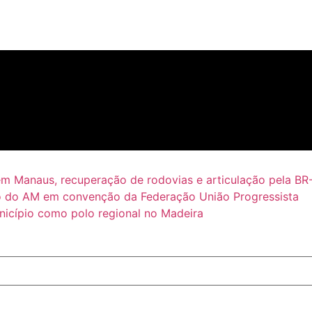
em Manaus, recuperação de rodovias e articulação pela BR
 do AM em convenção da Federação União Progressista
icípio como polo regional no Madeira