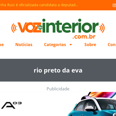
de Da
Roberto Cidade é confirmado como candidato ao Governo do AM em convenção da Federação União Progressista
me
Notícias
Categorias
Sobre
Con
rio preto da eva
Publicidade