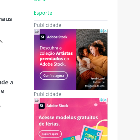
a
Esporte
naus
Publicidade
A.
úde a
de
Publicidade
e