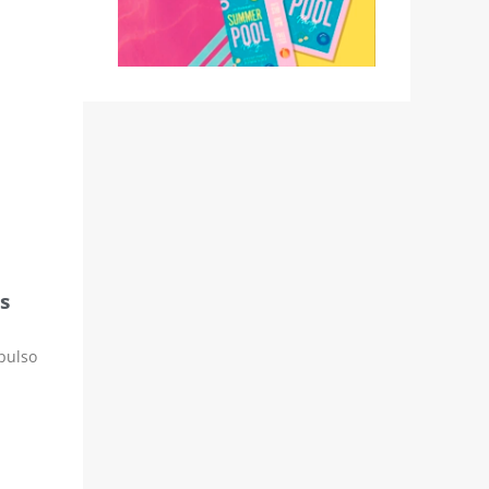
s
pulso