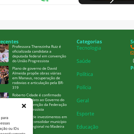
recentes
Categorias
S
Professora Therezinha Ruiz é
Tecnologia
oficializada candidata a
deputada federal em convenção
Saúde
do União Progressista
P
Plano de governo de David
Almeida propõe obras viárias
Política
em Manaus, recuperação de
rodovias e articulação pela BR-
Polícia
319
Roberto Cidade é confirmado
como candidato ao Governo do
Geral
AM em convenção da Federação
União Progressista
Esporte
Omar defende investimentos em
 para
Borba para consolidar município
 essas
Educação
como polo regional no Madeira
ação ou IDs
ar negativamente