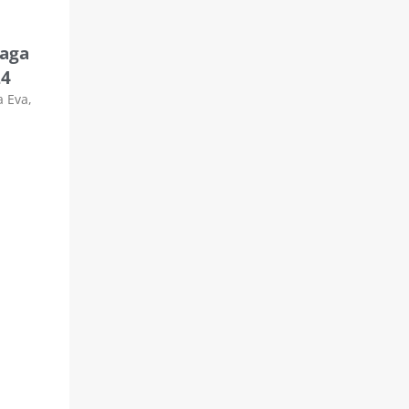
vaga
24
a Eva,