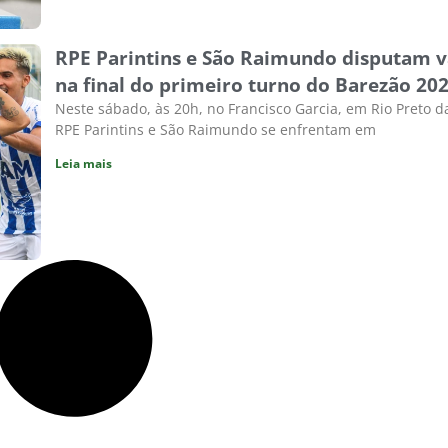
RPE Parintins e São Raimundo disputam 
na final do primeiro turno do Barezão 20
Neste sábado, às 20h, no Francisco Garcia, em Rio Preto d
RPE Parintins e São Raimundo se enfrentam em
Leia mais