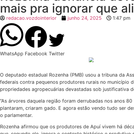
mais pra ignorar que al
redacao.vozdointerior
junho 24, 2025
1:47 pm
WhatsApp
Facebook
Twitter
O deputado estadual Rozenha (PMB) usou a tribuna da Ass
federais contra pequenos produtores rurais no município d
propriedades agropecuárias devastadas sob justificativa d
“As árvores daquela região foram derrubadas nos anos 80 p
plantaram, criaram gado. E agora estão vendo tudo ser des
o parlamentar.
Rozenha afirmou que os produtores de Apuí vivem há décad
que, segundo ele, ignora o contexto histórico e produtiv