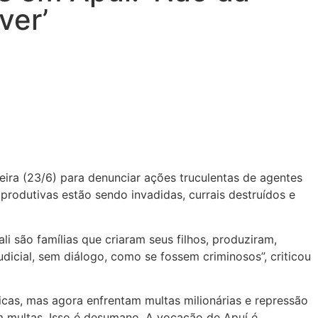
ver’
ira (23/6) para denunciar ações truculentas de agentes
rodutivas estão sendo invadidas, currais destruídos e
i são famílias que criaram seus filhos, produziram,
dicial, sem diálogo, como se fossem criminosos”, criticou
cas, mas agora enfrentam multas milionárias e repressão
m multas. Isso é desumano. A vocação de Apuí é