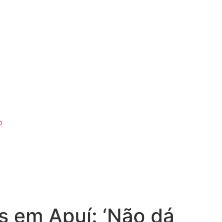
o
 em Apuí: ‘Não dá