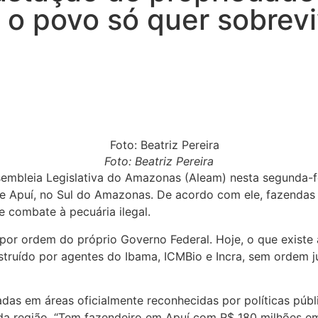
i o povo só quer sobrevi
Foto: Beatriz Pereira
embleia Legislativa do Amazonas (Aleam) nesta segunda-fe
e Apuí, no Sul do Amazonas. De acordo com ele, fazendas p
e combate à pecuária ilegal.
or ordem do próprio Governo Federal. Hoje, o que existe al
truído por agentes do Ibama, ICMBio e Incra, sem ordem ju
as em áreas oficialmente reconhecidas por políticas públi
o da região. “Tem fazendeiro em Apuí com R$ 180 milhões e