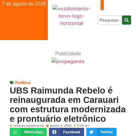
7 de agosto de 2026
Publicidade
Política
UBS Raimunda Rebelo é
reinaugurada em Carauari
com estrutura modernizada
e prontuário eletrônico
redacao.vozdointerior
janeiro 9, 2026
9:48 am
WhatsApp
Facebook
Twitter