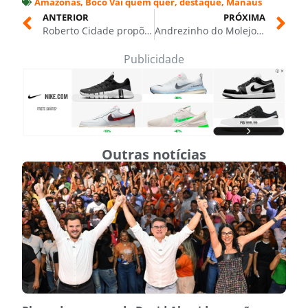
Amazonas
,
Boco Vai quem quer
,
destaque
,
Manaus
ANTERIOR
PRÓXIMA
Roberto Cidade propõe política inédita para proteger mulheres contra a violência em áreas ribeirinhas e de difícil acesso no Amazonas
Andrezinho do Molejo comanda Roda de Samba após a Vascorrida, dia 8 de março, em Manaus
Publicidade
Outras notícias