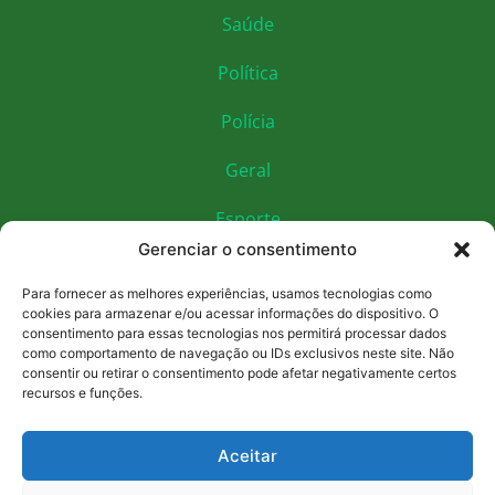
Saúde
Política
Polícia
Geral
Esporte
Gerenciar o consentimento
Educação
Para fornecer as melhores experiências, usamos tecnologias como
Economia
cookies para armazenar e/ou acessar informações do dispositivo. O
consentimento para essas tecnologias nos permitirá processar dados
como comportamento de navegação ou IDs exclusivos neste site. Não
Cultura
consentir ou retirar o consentimento pode afetar negativamente certos
recursos e funções.
Social e contatos
(92) 90000-0000
Aceitar
vozdointerior.am@gmail.com