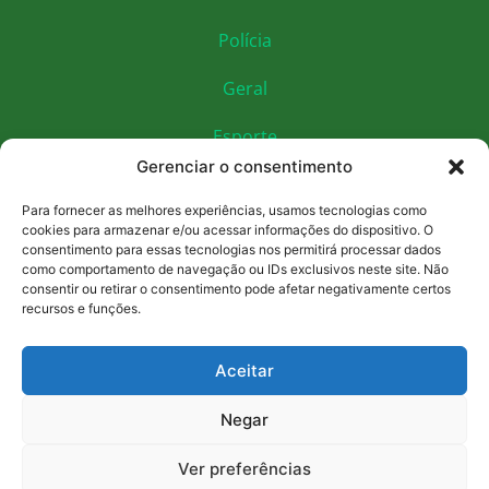
Polícia
Geral
Esporte
Gerenciar o consentimento
Educação
Para fornecer as melhores experiências, usamos tecnologias como
Economia
cookies para armazenar e/ou acessar informações do dispositivo. O
consentimento para essas tecnologias nos permitirá processar dados
como comportamento de navegação ou IDs exclusivos neste site. Não
Cultura
consentir ou retirar o consentimento pode afetar negativamente certos
recursos e funções.
Social e contatos
(92) 90000-0000
Aceitar
vozdointerior.am@gmail.com
Negar
Política de Privacidade
Ver preferências