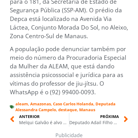
para o 181, da Secretaria de Estado de
Segurança Pública (SSP-AM). O prédio da
Depca está localizado na Avenida Via
Láctea, Conjunto Morada Do Sol, no Aleixo,
Zona Centro-Sul de Manaus.
A população pode denunciar também por
meio do número da Procuradoria Especial
da Mulher da ALEAM, que está dando
assistência psicossocial e jurídica para as
vítimas do professor de jiu-jítsu. O
WhatsApp é o (92) 99400-0093.
aleam
,
Amazonas
,
Caso Carlos Holanda
,
Deputada
Alessandra Campelo
,
destaque
,
Manaus
ANTERIOR
PRÓXIMA
Melqui Galvão é alvo de nove denúncias de abuso sexual; oito casos são investigados no Amazonas
Deputado Adail Filho apoia fim da escala 6×1 e destaca benefícios para trabalhadores da capital e do interior
Publicidade