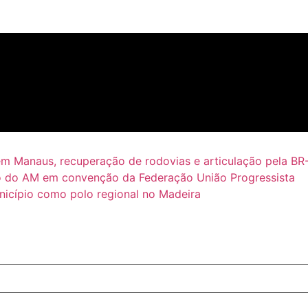
em Manaus, recuperação de rodovias e articulação pela BR
 do AM em convenção da Federação União Progressista
icípio como polo regional no Madeira