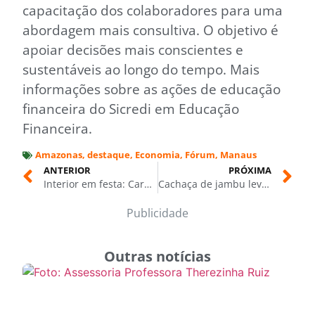
capacitação dos colaboradores para uma
abordagem mais consultiva. O objetivo é
apoiar decisões mais conscientes e
sustentáveis ao longo do tempo. Mais
informações sobre as ações de educação
financeira do Sicredi em Educação
Financeira.
Amazonas
,
destaque
,
Economia
,
Fórum
,
Manaus
ANTERIOR
PRÓXIMA
Interior em festa: Carauari conquista sexto título do Intermunicipal e vira referência no esporte amazonense
Cachaça de jambu leva sabor amazônico e paixão pelos bumbás para o Festival de Parintins 2026
Publicidade
Outras notícias