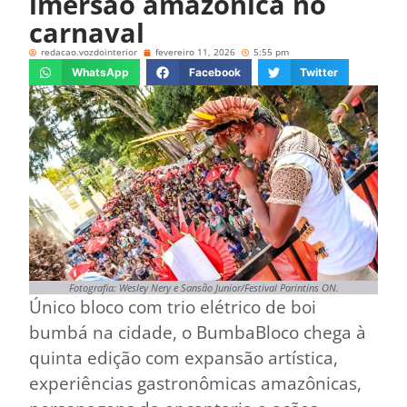
imersão amazônica no
carnaval
redacao.vozdointerior
fevereiro 11, 2026
5:55 pm
WhatsApp
Facebook
Twitter
Fotografia: Wesley Nery e Sansão Junior/Festival Parintins ON.
Único bloco com trio elétrico de boi
bumbá na cidade, o BumbaBloco chega à
quinta edição com expansão artística,
experiências gastronômicas amazônicas,