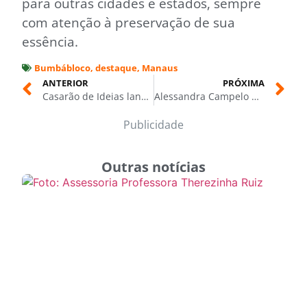
para outras cidades e estados, sempre
com atenção à preservação de sua
essência.
Bumbábloco
,
destaque
,
Manaus
ANTERIOR
PRÓXIMA
Casarão de Ideias lança campanha para preservar a memória do prédio da antiga Escola Saldanha Marinho
Alessandra Campelo destaca lei estadual e apoio a projetos no Dia Internacional das Meninas e Mulheres na Ciência
Publicidade
Outras notícias