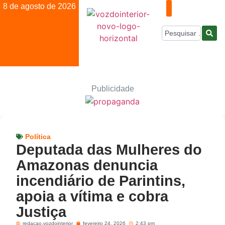
8 de agosto de 2026
Publicidade
Política
Deputada das Mulheres do
Amazonas denuncia
incendiário de Parintins,
apoia a vítima e cobra
Justiça
redacao.vozdointerior
fevereiro 24, 2026
2:43 pm