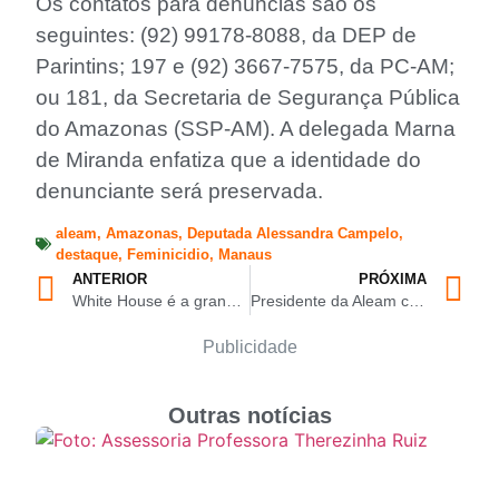
Os contatos para denúncias são os
seguintes: (92) 99178-8088, da DEP de
Parintins; 197 e (92) 3667-7575, da PC-AM;
ou 181, da Secretaria de Segurança Pública
do Amazonas (SSP-AM). A delegada Marna
de Miranda enfatiza que a identidade do
denunciante será preservada.
aleam
,
Amazonas
,
Deputada Alessandra Campelo
,
destaque
,
Feminicidio
,
Manaus
ANTERIOR
PRÓXIMA
White House é a grande campeã do Amazon Open de Jiu-Jítsu Esportivo 2026
Presidente da Aleam critica ataque do prefeito às instituições e rebate ofensas pessoais
Publicidade
Outras notícias