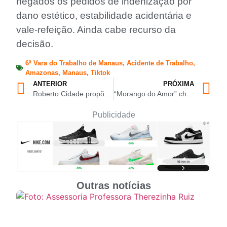
negados os pedidos de indenização por
dano estético, estabilidade acidentária e
vale-refeição. Ainda cabe recurso da
decisão.
6ª Vara do Trabalho de Manaus
,
Acidente de Trabalho
,
Amazonas
,
Manaus
,
Tiktok
ANTERIOR
PRÓXIMA
Roberto Cidade propõe sistema de saúde fluvial inteligente para comunidades ribeirinhas
“Morango do Amor” chega a Manaus e impulsiona vendas em docerias
Publicidade
Outras notícias