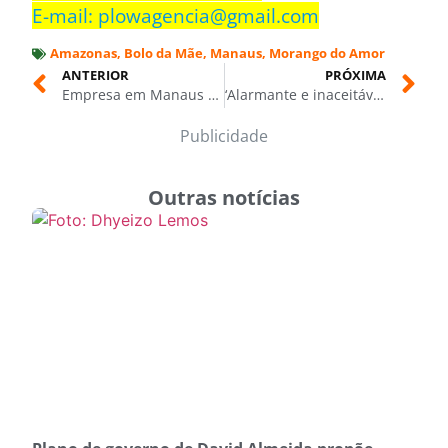
E-mail: plowagencia@gmail.com
Amazonas
,
Bolo da Mãe
,
Manaus
,
Morango do Amor
ANTERIOR
PRÓXIMA
Empresa em Manaus é condenada por postar acidente de funcionário no TikTok com tom de humor
‘Alarmante e inaceitável”, comenta deputada Alessandra Campelo sobre recorde de feminicídios no Brasil
Publicidade
Outras notícias