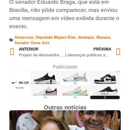
O senador Eduardo Braga, que está em
Brasília, não pôde comparecer, mas enviou
uma mensagem em vídeo exibida durante o
evento.
Amazonas
,
Deputada Mayara Dias
,
destaque
,
Manaus
,
Senador Omar Aziz
ANTERIOR
PRÓXIMA
Projeto de Alessandra Campelo busca proteger crianças em espaços digitais no Amazonas
Lideranças políticas acompanham filiação de Comandante Dan ao Republicanos ao lado de Omar Aziz
Publicidade
Outras notícias