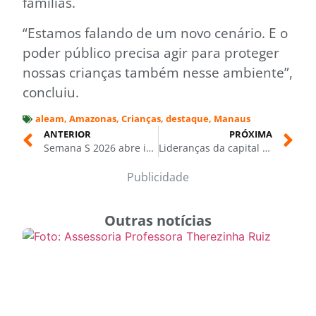
famílias.
“Estamos falando de um novo cenário. E o
poder público precisa agir para proteger
nossas crianças também nesse ambiente”,
concluiu.
aleam
,
Amazonas
,
Crianças
,
destaque
,
Manaus
ANTERIOR
PRÓXIMA
Semana S 2026 abre inscrições no Amazonas com palestrantes nacionais e show de Elba Ramalho
Lideranças da capital e do interior prestigiam filiação de Mayra Dias ao PSD em Manaus
Publicidade
Outras notícias