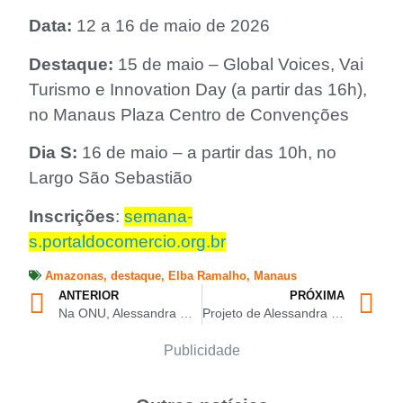
Data:
12 a 16 de maio de 2026
Destaque:
15 de maio – Global Voices, Vai
Turismo e Innovation Day (a partir das 16h),
no Manaus Plaza Centro de Convenções
Dia S:
16 de maio – a partir das 10h, no
Largo São Sebastião
Inscrições
:
semana-
s.portaldocomercio.org.br
Amazonas
,
destaque
,
Elba Ramalho
,
Manaus
ANTERIOR
PRÓXIMA
Na ONU, Alessandra Campelo destaca desafios de mulheres do interior do Amazonas
Projeto de Alessandra Campelo busca proteger crianças em espaços digitais no Amazonas
Publicidade