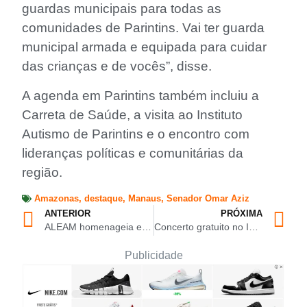
guardas municipais para todas as
comunidades de Parintins. Vai ter guarda
municipal armada e equipada para cuidar
das crianças e de vocês”, disse.
A agenda em Parintins também incluiu a
Carreta de Saúde, a visita ao Instituto
Autismo de Parintins e o encontro com
lideranças políticas e comunitárias da
região.
Amazonas
,
destaque
,
Manaus
,
Senador Omar Aziz
ANTERIOR
PRÓXIMA
ALEAM homenageia estudantes de Rio Preto da Eva premiados na Olimpíada Internacional de Matemática na França
Concerto gratuito no ICBEU leva clássicos do barroco ao público amazonense
Publicidade