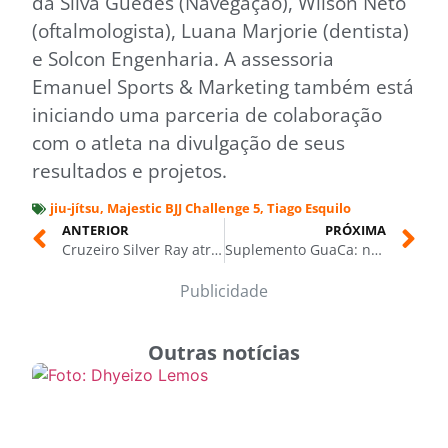
da Silva Guedes (Navegação), Wilson Neto
(oftalmologista), Luana Marjorie (dentista)
e Solcon Engenharia. A assessoria
Emanuel Sports & Marketing também está
iniciando uma parceria de colaboração
com o atleta na divulgação de seus
resultados e projetos.
jiu-jítsu
,
Majestic BJJ Challenge 5
,
Tiago Esquilo
ANTERIOR
PRÓXIMA
Cruzeiro Silver Ray atraca em Manaus e traz mais de 1.100 turistas ao Amazonas
Suplemento GuaCa: nova esperança no combate aos sintomas da Doença de Parkinson
Publicidade
Outras notícias