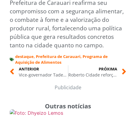
Prefeitura de Carauari reafirma seu
compromisso com a segurança alimentar,
o combate à fome e a valorização do
produtor rural, fortalecendo uma política
pública que gera resultados concretos
tanto na cidade quanto no campo.
destaque
,
Prefeitura de Carauari
,
Programa de
Aquisição de Alimentos
ANTERIOR
PRÓXIMA
Vice-governador Tadeu de Souza acompanha entrega de óculos e destaca marca de mais de 5,8 mil pessoas beneficiadas
Roberto Cidade reforça rede de proteção com leis de enfrentamento às drogas e ao alcoolismo
Publicidade
Outras notícias