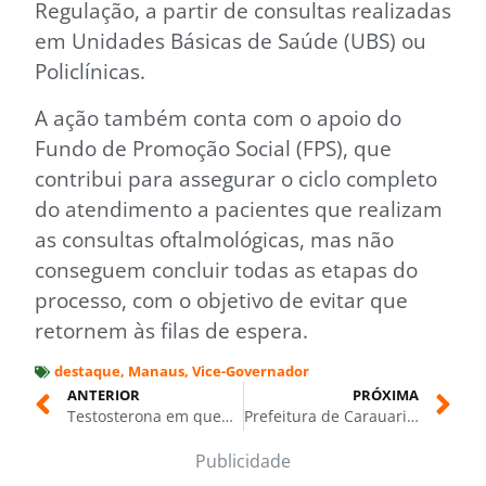
Regulação, a partir de consultas realizadas
em Unidades Básicas de Saúde (UBS) ou
Policlínicas.
A ação também conta com o apoio do
Fundo de Promoção Social (FPS), que
contribui para assegurar o ciclo completo
do atendimento a pacientes que realizam
as consultas oftalmológicas, mas não
conseguem concluir todas as etapas do
processo, com o objetivo de evitar que
retornem às filas de espera.
destaque
,
Manaus
,
Vice-Governador
ANTERIOR
PRÓXIMA
Testosterona em queda: como o envelhecimento masculino afeta a saúde, a energia e a vida sexual
Prefeitura de Carauari fortalece segurança alimentar e inicia entregas do Programa de Aquisição de Alimentos 2026
Publicidade